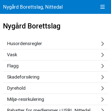
Nygård Borettslag, Nittedal
Nygård Borettslag
Husordensregler
Vask
Flagg
Skadeforsikring
Dyrehold
Miljø-resirkulering
Rabatter for medlemmer i USBL Nittedal