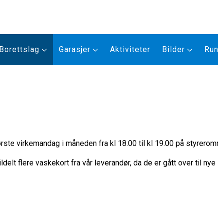
Borettslag
Garasjer
Aktiviteter
Bilder
Run
første virkemandag i måneden fra kl 18.00 til kl 19.00 på styrer
ldelt flere vaskekort fra vår leverandør, da de er gått over til nye